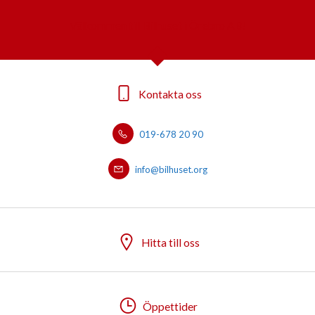
Välkommen till Bilhuset i Örebro AB!
Kontakta oss
019-678 20 90
info@bilhuset.org
Hitta till oss
Öppettider