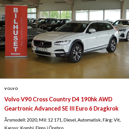
VOLVO
Volvo V90 Cross Country D4 190hk AWD
Geartronic Advanced SE III Euro 6 Dragkrok
Årsmodell: 2020, Mil: 12 171, Diesel, Automatisk, Färg: Vit,
Kaross: Kombi, Finns i Örebro