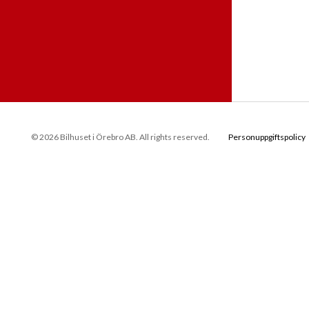
© 2026 Bilhuset i Örebro AB. All rights reserved.
Personuppgiftspolicy