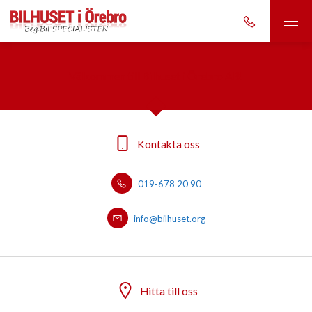
Välkommen till Bilhuset i Örebro AB!
Kontakta oss
019-678 20 90
info@bilhuset.org
Hitta till oss